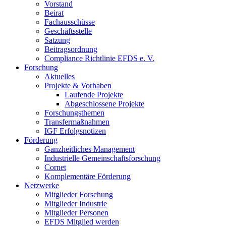
Vorstand
Beirat
Fachausschüsse
Geschäftsstelle
Satzung
Beitragsordnung
Compliance Richtlinie EFDS e. V.
Forschung
Aktuelles
Projekte & Vorhaben
Laufende Projekte
Abgeschlossene Projekte
Forschungsthemen
Transfermaßnahmen
IGF Erfolgsnotizen
Förderung
Ganzheitliches Management
Industrielle Gemeinschaftsforschung
Cornet
Komplementäre Förderung
Netzwerke
Mitglieder Forschung
Mitglieder Industrie
Mitglieder Personen
EFDS Mitglied werden