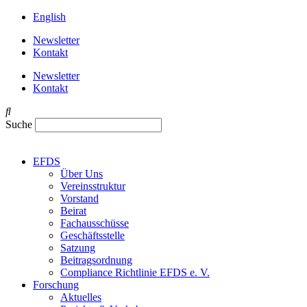
English
Newsletter
Kontakt
Newsletter
Kontakt
Suche
EFDS
Über Uns
Vereinsstruktur
Vorstand
Beirat
Fachausschüsse
Geschäftsstelle
Satzung
Beitragsordnung
Compliance Richtlinie EFDS e. V.
Forschung
Aktuelles