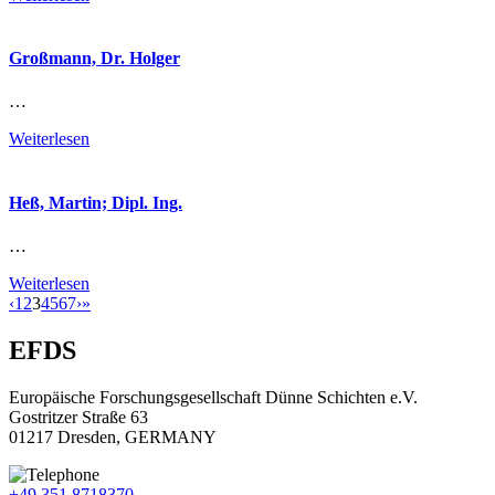
Großmann, Dr. Holger
…
Weiterlesen
Heß, Martin; Dipl. Ing.
…
Weiterlesen
‹
1
2
3
4
5
6
7
›
»
EFDS
Europäische Forschungsgesellschaft Dünne Schichten e.V.
Gostritzer Straße 63
01217 Dresden, GERMANY
+49 351 8718370