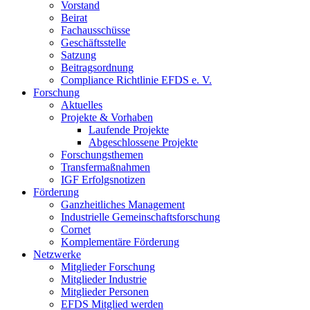
Vorstand
Beirat
Fachausschüsse
Geschäftsstelle
Satzung
Beitragsordnung
Compliance Richtlinie EFDS e. V.
Forschung
Aktuelles
Projekte & Vorhaben
Laufende Projekte
Abgeschlossene Projekte
Forschungsthemen
Transfermaßnahmen
IGF Erfolgsnotizen
Förderung
Ganzheitliches Management
Industrielle Gemeinschaftsforschung
Cornet
Komplementäre Förderung
Netzwerke
Mitglieder Forschung
Mitglieder Industrie
Mitglieder Personen
EFDS Mitglied werden