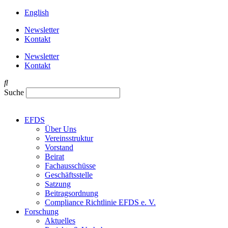
English
Newsletter
Kontakt
Newsletter
Kontakt
Suche
EFDS
Über Uns
Vereinsstruktur
Vorstand
Beirat
Fachausschüsse
Geschäftsstelle
Satzung
Beitragsordnung
Compliance Richtlinie EFDS e. V.
Forschung
Aktuelles