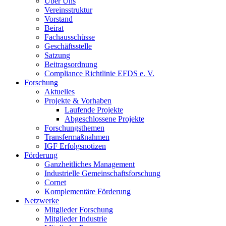
Über Uns
Vereinsstruktur
Vorstand
Beirat
Fachausschüsse
Geschäftsstelle
Satzung
Beitragsordnung
Compliance Richtlinie EFDS e. V.
Forschung
Aktuelles
Projekte & Vorhaben
Laufende Projekte
Abgeschlossene Projekte
Forschungsthemen
Transfermaßnahmen
IGF Erfolgsnotizen
Förderung
Ganzheitliches Management
Industrielle Gemeinschaftsforschung
Cornet
Komplementäre Förderung
Netzwerke
Mitglieder Forschung
Mitglieder Industrie