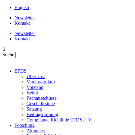
English
Newsletter
Kontakt
Newsletter
Kontakt
Suche
EFDS
Über Uns
Vereinsstruktur
Vorstand
Beirat
Fachausschüsse
Geschäftsstelle
Satzung
Beitragsordnung
Compliance Richtlinie EFDS e. V.
Forschung
Aktuelles