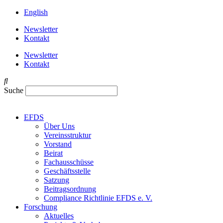
English
Newsletter
Kontakt
Newsletter
Kontakt
Suche
EFDS
Über Uns
Vereinsstruktur
Vorstand
Beirat
Fachausschüsse
Geschäftsstelle
Satzung
Beitragsordnung
Compliance Richtlinie EFDS e. V.
Forschung
Aktuelles