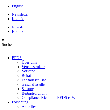
English
Newsletter
Kontakt
Newsletter
Kontakt
Suche
EFDS
Über Uns
Vereinsstruktur
Vorstand
Beirat
Fachausschüsse
Geschäftsstelle
Satzung
Beitragsordnung
Compliance Richtlinie EFDS e. V.
Forschung
Aktuelles