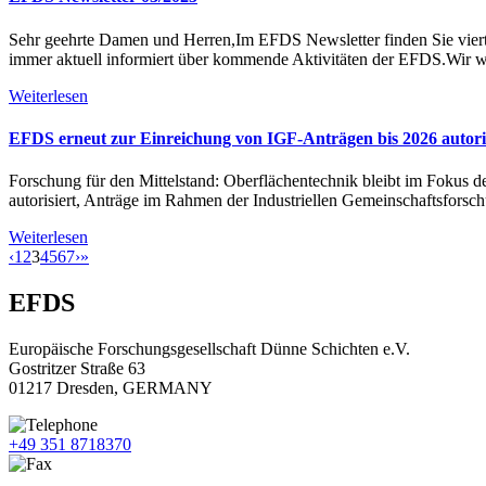
Sehr geehrte Damen und Herren,Im EFDS Newsletter finden Sie vierte
immer aktuell informiert über kommende Aktivitäten der EFDS.Wir
Weiterlesen
EFDS erneut zur Einreichung von IGF-Anträgen bis 2026 autori
Forschung für den Mittelstand: Oberflächentechnik bleibt im Fokus d
autorisiert, Anträge im Rahmen der Industriellen Gemeinschaftsfors
Weiterlesen
‹
1
2
3
4
5
6
7
›
»
EFDS
Europäische Forschungsgesellschaft Dünne Schichten e.V.
Gostritzer Straße 63
01217 Dresden, GERMANY
+49 351 8718370
+49 351 8718371