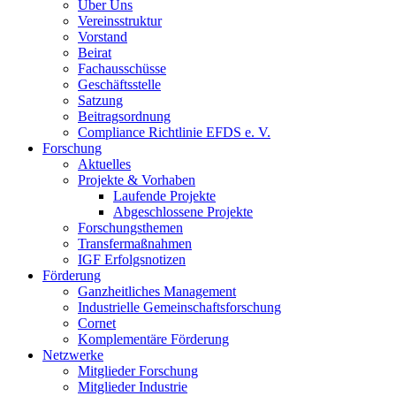
Über Uns
Vereinsstruktur
Vorstand
Beirat
Fachausschüsse
Geschäftsstelle
Satzung
Beitragsordnung
Compliance Richtlinie EFDS e. V.
Forschung
Aktuelles
Projekte & Vorhaben
Laufende Projekte
Abgeschlossene Projekte
Forschungsthemen
Transfermaßnahmen
IGF Erfolgsnotizen
Förderung
Ganzheitliches Management
Industrielle Gemeinschaftsforschung
Cornet
Komplementäre Förderung
Netzwerke
Mitglieder Forschung
Mitglieder Industrie