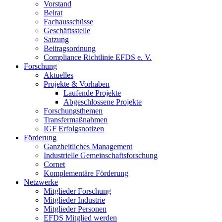
Vorstand
Beirat
Fachausschüsse
Geschäftsstelle
Satzung
Beitragsordnung
Compliance Richtlinie EFDS e. V.
Forschung
Aktuelles
Projekte & Vorhaben
Laufende Projekte
Abgeschlossene Projekte
Forschungsthemen
Transfermaßnahmen
IGF Erfolgsnotizen
Förderung
Ganzheitliches Management
Industrielle Gemeinschaftsforschung
Cornet
Komplementäre Förderung
Netzwerke
Mitglieder Forschung
Mitglieder Industrie
Mitglieder Personen
EFDS Mitglied werden