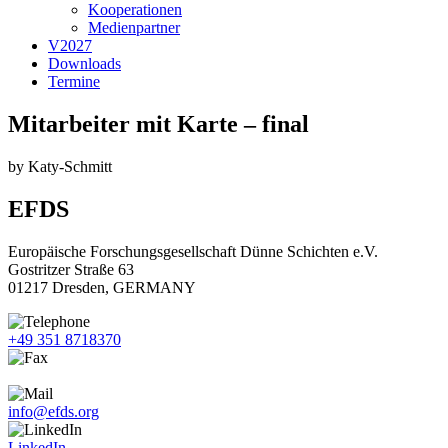
Kooperationen
Medienpartner
V2027
Downloads
Termine
Mitarbeiter mit Karte – final
by
Katy-Schmitt
EFDS
Europäische Forschungsgesellschaft Dünne Schichten e.V.
Gostritzer Straße 63
01217 Dresden, GERMANY
+49 351 8718370
+49 351 8718371
info@efds.org
LinkedIn