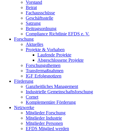
Vorstand
Beirat
Fachausschüsse
Geschäftsstelle
Satzung
Beitragsordnung
Compliance Richtlinie EFDS e. V.
Forschung
Aktuelles
Projekte & Vorhaben
Laufende Projekte
Abgeschlossene Projekte
Forschungsthemen
Transfermaßnahmen
IGF Erfolgsnotizen
Förderung
Ganzheitliches Management
Industrielle Gemeinschaftsforschung
Cornet
Komplementäre Förderung
Netzwerke
Mitglieder Forschung
Mitglieder Industrie
Mitglieder Personen
EFDS Mitglied werden