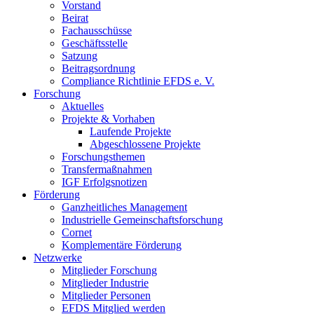
Vorstand
Beirat
Fachausschüsse
Geschäftsstelle
Satzung
Beitragsordnung
Compliance Richtlinie EFDS e. V.
Forschung
Aktuelles
Projekte & Vorhaben
Laufende Projekte
Abgeschlossene Projekte
Forschungsthemen
Transfermaßnahmen
IGF Erfolgsnotizen
Förderung
Ganzheitliches Management
Industrielle Gemeinschaftsforschung
Cornet
Komplementäre Förderung
Netzwerke
Mitglieder Forschung
Mitglieder Industrie
Mitglieder Personen
EFDS Mitglied werden