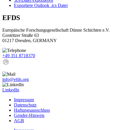
.ics-Datei exportieren
Exportiere Outlook .ics Datei
EFDS
Europäische Forschungsgesellschaft Dünne Schichten e.V.
Gostritzer Straße 63
01217 Dresden, GERMANY
+49 351 8718370
+49 351 8718371
info@efds.org
LinkedIn
Impressum
Datenschutz
Haftungsausschluss
Gender-Hinweis
AGB